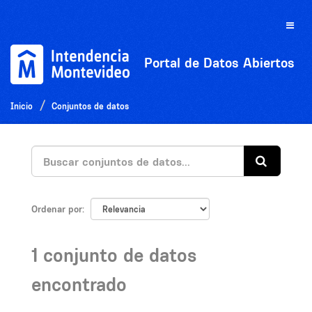
Ir
al
Toggle
contenido
naviga
Portal de Datos Abiertos
Inicio
Conjuntos de datos
Ordenar por
1 conjunto de datos
encontrado