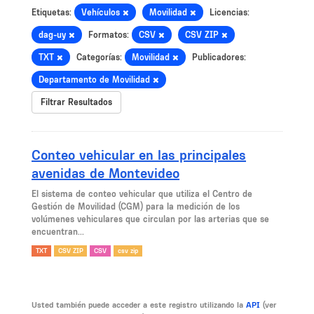
Etiquetas:
Vehículos
Movilidad
Licencias:
dag-uy
Formatos:
CSV
CSV ZIP
TXT
Categorías:
Movilidad
Publicadores:
Departamento de Movilidad
Filtrar Resultados
Conteo vehicular en las principales
avenidas de Montevideo
El sistema de conteo vehicular que utiliza el Centro de
Gestión de Movilidad (CGM) para la medición de los
volúmenes vehiculares que circulan por las arterias que se
encuentran...
TXT
CSV ZIP
CSV
csv zip
Usted también puede acceder a este registro utilizando la
API
(ver