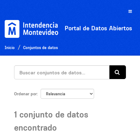
Ir
al
Toggle
contenido
naviga
Portal de Datos Abiertos
Inicio
Conjuntos de datos
Ordenar por
1 conjunto de datos
encontrado