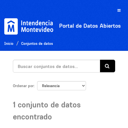
Ir
al
Toggle
contenido
naviga
Portal de Datos Abiertos
Inicio
Conjuntos de datos
Ordenar por
1 conjunto de datos
encontrado