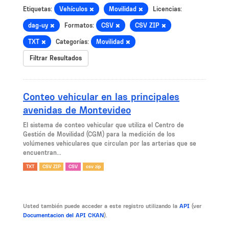
Etiquetas:
Vehículos
Movilidad
Licencias:
dag-uy
Formatos:
CSV
CSV ZIP
TXT
Categorías:
Movilidad
Filtrar Resultados
Conteo vehicular en las principales
avenidas de Montevideo
El sistema de conteo vehicular que utiliza el Centro de
Gestión de Movilidad (CGM) para la medición de los
volúmenes vehiculares que circulan por las arterias que se
encuentran...
TXT
CSV ZIP
CSV
csv zip
Usted también puede acceder a este registro utilizando la
API
(ver
Documentacion del API CKAN
).