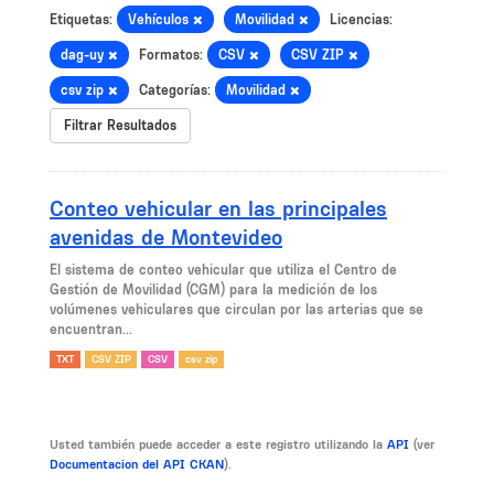
Etiquetas:
Vehículos
Movilidad
Licencias:
dag-uy
Formatos:
CSV
CSV ZIP
csv zip
Categorías:
Movilidad
Filtrar Resultados
Conteo vehicular en las principales
avenidas de Montevideo
El sistema de conteo vehicular que utiliza el Centro de
Gestión de Movilidad (CGM) para la medición de los
volúmenes vehiculares que circulan por las arterias que se
encuentran...
TXT
CSV ZIP
CSV
csv zip
Usted también puede acceder a este registro utilizando la
API
(ver
Documentacion del API CKAN
).