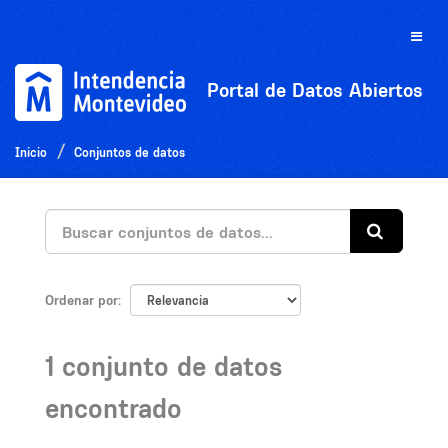
Ir
al
Toggle
contenido
naviga
Portal de Datos Abiertos
Inicio
Conjuntos de datos
Ordenar por
1 conjunto de datos
encontrado