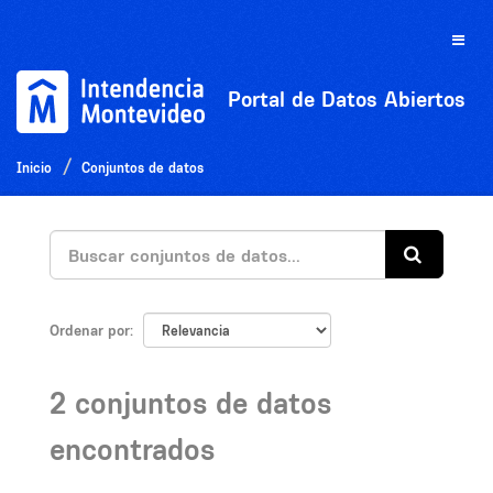
Ir
al
Toggle
contenido
naviga
Portal de Datos Abiertos
Inicio
Conjuntos de datos
Ordenar por
2 conjuntos de datos
encontrados