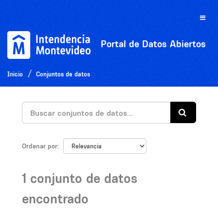
Ir
al
Toggle
contenido
naviga
Portal de Datos Abiertos
Inicio
Conjuntos de datos
Ordenar por
1 conjunto de datos
encontrado