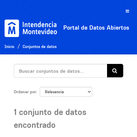
Ir
al
Toggle
contenido
naviga
Portal de Datos Abiertos
Inicio
Conjuntos de datos
Ordenar por
1 conjunto de datos
encontrado