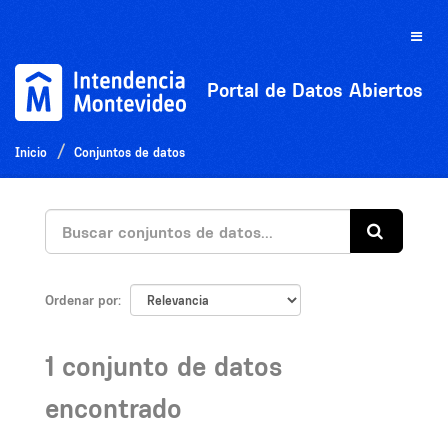
Ir
al
Toggle
contenido
naviga
Portal de Datos Abiertos
Inicio
Conjuntos de datos
Ordenar por
1 conjunto de datos
encontrado