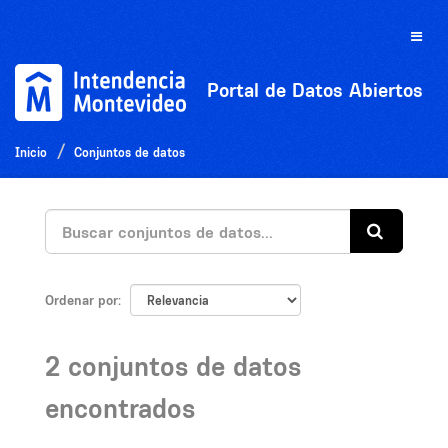
Ir
al
Toggle
contenido
naviga
Portal de Datos Abiertos
Inicio
Conjuntos de datos
Ordenar por
2 conjuntos de datos
encontrados