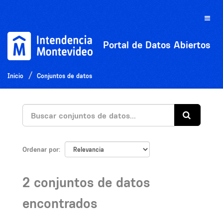
Ir
al
Toggle
contenido
naviga
Portal de Datos Abiertos
Inicio
Conjuntos de datos
Ordenar por
2 conjuntos de datos
encontrados