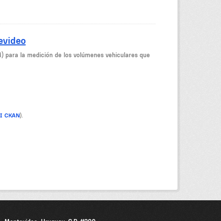
evideo
M) para la medición de los volúmenes vehiculares que
PI CKAN
).