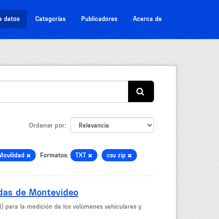
e datos
Categorías
Publicadores
Acerca de
Ordenar por
Movilidad
Formatos:
TXT
csv zip
idas de Montevideo
M) para la medición de los volúmenes vehiculares y