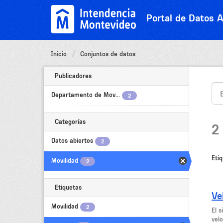
Ir
al
Portal de Datos A
contenido
Inicio
Conjuntos de datos
Publicadores
Departamento de Mov...
2
Categorías
2
Datos abiertos
2
Etiq
Movilidad
2
Etiquetas
Ve
Movilidad
2
El 
velo