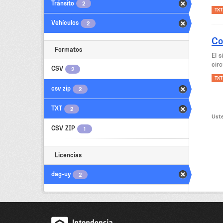
Tránsito
2
TXT
Vehículos
2
Co
Formatos
El 
circ
CSV
2
TXT
csv zip
2
TXT
2
Uste
CSV ZIP
1
Licencias
dag-uy
2