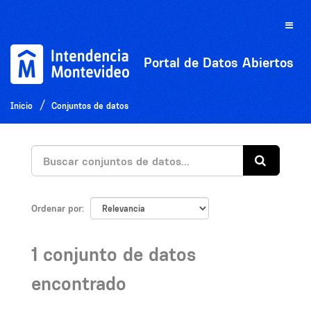
Ir
al
Toggle
contenido
naviga
Portal de Datos Abiertos
Inicio
Conjuntos de datos
Ordenar por
1 conjunto de datos
encontrado