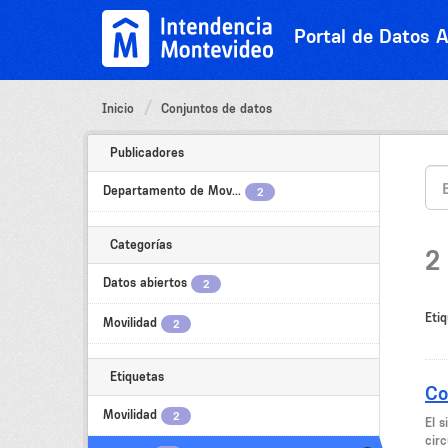
Ir
al
Portal de Datos A
contenido
Inicio
Conjuntos de datos
Publicadores
Departamento de Mov...
2
Categorías
2
Datos abiertos
2
Etiq
Movilidad
2
Etiquetas
Co
Movilidad
2
El 
circ