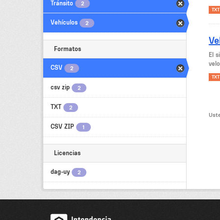
Tránsito
2
TXT
Vehículos
2
Ve
Formatos
El 
velo
CSV
2
TXT
csv zip
2
TXT
2
Uste
CSV ZIP
1
Licencias
dag-uy
2