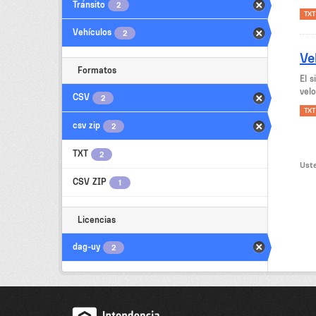
Tránsito
2
TXT
Vehículos
2
Ve
Formatos
El 
velo
CSV
2
TXT
csv zip
2
TXT
2
Uste
CSV ZIP
1
Licencias
dag-uy
2