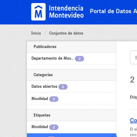
Ir
al
Portal de Datos A
contenido
Inicio
Conjuntos de datos
Publicadores
Departamento de Mov...
2
Categorías
2
Datos abiertos
2
Etiq
Movilidad
2
Etiquetas
Co
Movilidad
2
El 
circ