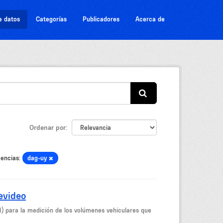
e datos
Categorías
Publicadores
Acerca de
Ordenar por
cencias:
dag-uy
evideo
M) para la medición de los volúmenes vehiculares que