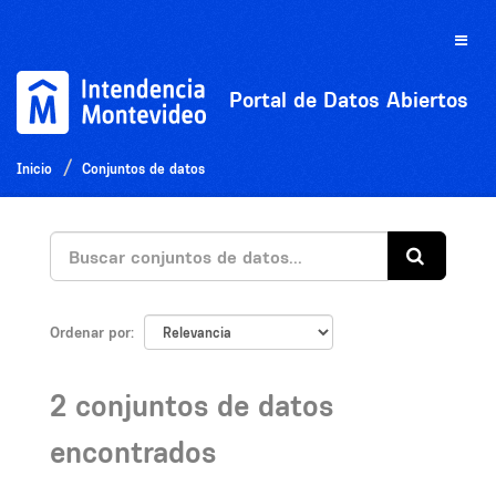
Ir
al
Toggle
contenido
naviga
Portal de Datos Abiertos
Inicio
Conjuntos de datos
Ordenar por
2 conjuntos de datos
encontrados