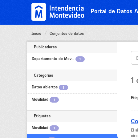
Ir
al
Portal de Datos A
contenido
Inicio
Conjuntos de datos
Publicadores
Departamento de Mov...
1
Categorías
1
Datos abiertos
1
Etiq
Movilidad
1
Etiquetas
Co
Movilidad
1
El 
circ