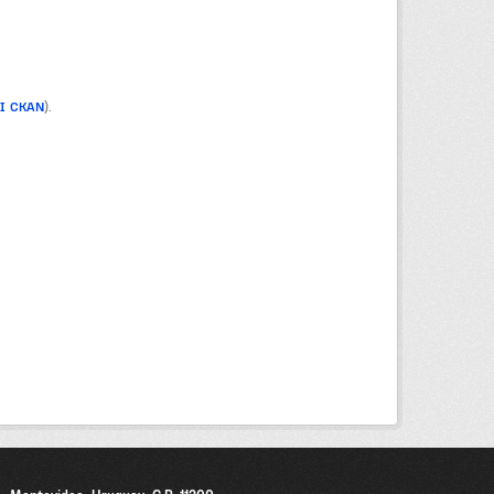
PI CKAN
).