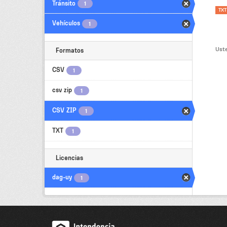
Tránsito
1
TXT
Vehículos
1
Uste
Formatos
CSV
1
csv zip
1
CSV ZIP
1
TXT
1
Licencias
dag-uy
1