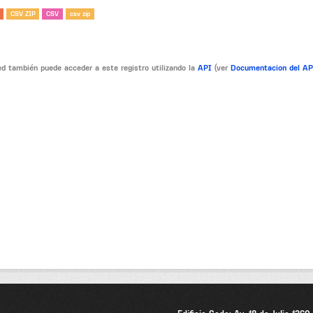
CSV ZIP
CSV
csv zip
d también puede acceder a este registro utilizando la
API
(ver
Documentacion del A