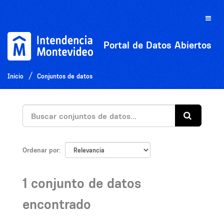
Ir
al
Toggle
contenido
naviga
Portal de Datos Abiertos
Inicio
Conjuntos de datos
Ordenar por
1 conjunto de datos
encontrado