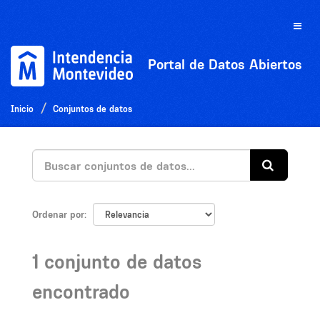
Ir
al
Toggle
contenido
naviga
Portal de Datos Abiertos
Inicio
Conjuntos de datos
Ordenar por
1 conjunto de datos
encontrado