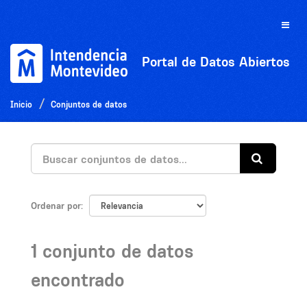
Ir
al
Toggle
contenido
naviga
Portal de Datos Abiertos
Inicio
Conjuntos de datos
Ordenar por
1 conjunto de datos
encontrado