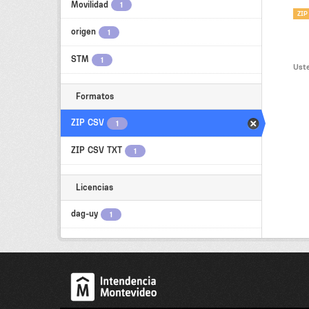
Movilidad
1
ZIP
origen
1
STM
1
Uste
Formatos
ZIP CSV
1
ZIP CSV TXT
1
Licencias
dag-uy
1