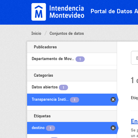
Ir
al
Portal de Datos A
contenido
Inicio
Conjuntos de datos
Publicadores
Departamento de Mov...
1
Categorías
1
Datos abiertos
1
Etiq
Transparencia Insti...
1
Etiquetas
En
destino
1
Se 
un 