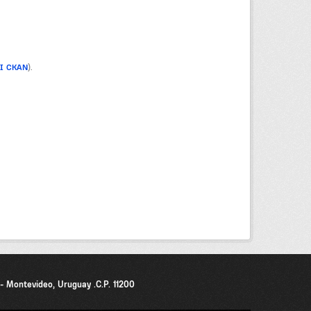
PI CKAN
).
0 - Montevideo, Uruguay .C.P. 11200