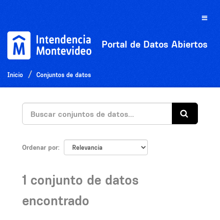
Ir
al
Toggle
contenido
naviga
Portal de Datos Abiertos
Inicio
Conjuntos de datos
Ordenar por
1 conjunto de datos
encontrado