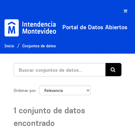
Ir
al
Toggle
contenido
naviga
Portal de Datos Abiertos
Inicio
Conjuntos de datos
Ordenar por
1 conjunto de datos
encontrado