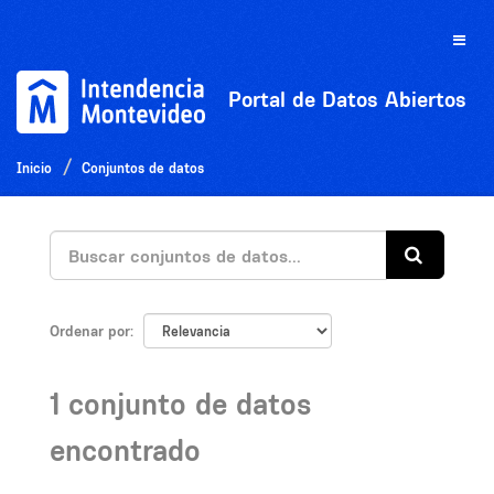
Ir
al
Toggle
contenido
naviga
Portal de Datos Abiertos
Inicio
Conjuntos de datos
Ordenar por
1 conjunto de datos
encontrado