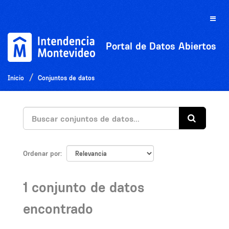
Ir
al
Toggle
contenido
naviga
Portal de Datos Abiertos
Inicio
Conjuntos de datos
Ordenar por
1 conjunto de datos
encontrado