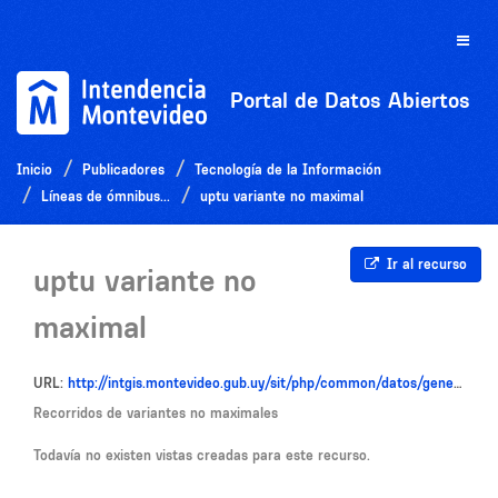
Ir
al
Toggle
contenido
naviga
Portal de Datos Abiertos
Inicio
Publicadores
Tecnología de la Información
Líneas de ómnibus...
uptu variante no maximal
Ir al recurso
uptu variante no
maximal
URL:
http://intgis.montevideo.gub.uy/sit/php/common/datos/generar_zip2.php?nom_tab=uptu_variante_no_maximal&tipo=gis
Recorridos de variantes no maximales
Todavía no existen vistas creadas para este recurso.