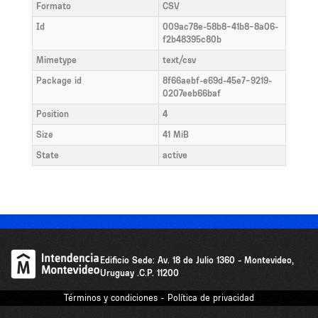
Formato
CSV
Id
009ac78e-58b8-41b8-8a06-
f2b48395c80b
Mimetype
text/csv
Package id
8f66aebf-e69d-45e7-9219-
0207eeb66baf
Position
4
Size
41 MiB
State
active
Edificio Sede: Av. 18 de Julio 1360 - Montevideo,
Uruguay .C.P. 11200
Términos y condiciones - Política de privacidad