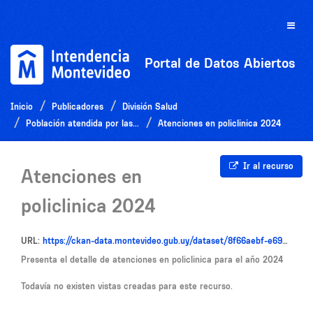
Ir
al
Toggle
contenido
naviga
Portal de Datos Abiertos
Inicio
Publicadores
División Salud
Población atendida por las...
Atenciones en policlinica 2024
Ir al recurso
Atenciones en
policlinica 2024
URL:
https://ckan-data.montevideo.gub.uy/dataset/8f66aebf-e69d-45e7-9219-0207eeb66baf/resource/009ac78e-58b8-41b8-8a06-f2b48395c80b/download/atenciones_en_policlinica_2024.csv
Presenta el detalle de atenciones en policlinica para el año 2024
Todavía no existen vistas creadas para este recurso.