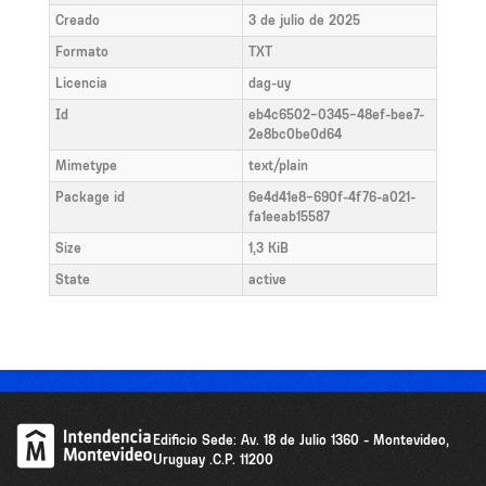
Creado
3 de julio de 2025
Formato
TXT
Licencia
dag-uy
Id
eb4c6502-0345-48ef-bee7-
2e8bc0be0d64
Mimetype
text/plain
Package id
6e4d41e8-690f-4f76-a021-
fa1eeab15587
Size
1,3 KiB
State
active
Edificio Sede: Av. 18 de Julio 1360 - Montevideo,
Uruguay .C.P. 11200