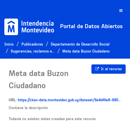
Ir
al
Toggle
contenido
naviga
Portal de Datos Abiertos
Inicio
Publicadores
Departamento de Desarrollo Social
Sugerencias, reclamos e...
Meta data Buzon Ciudadano
Ir al recurso
Meta data Buzon
Ciudadano
URL:
https://ckan-data.montevideo.gub.uy/dataset/6e4d41e8-690f-4f76-a021-fa1eeab15587/resource/eb4c6502-0345-48ef-bee7-2e8bc0be0d64/download/meta-data-buzon-ciudadano.txt
Contiene la descripción
Todavía no existen vistas creadas para este recurso.