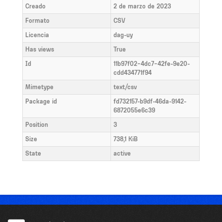
Creado
2 de marzo de 2023
Formato
CSV
Licencia
dag-uy
Has views
True
Id
11b97f02-4dc7-42fe-9e20-
cdd434771f94
Mimetype
text/csv
Package id
fd732157-b9df-46da-9142-
6872055e6c39
Position
3
Size
738,1 KiB
State
active