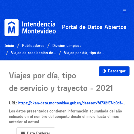
Ir
al
Toggle
contenido
naviga
Portal de Datos Abiertos
Inicio
Publicadores
División Limpieza
Viajes de recolección de...
Viajes por día, tipo de...
Descargar
Viajes por día, tipo
de servicio y trayecto - 2021
URL:
https://ckan-data.montevideo.gub.uy/dataset/fd732157-b9df-46da-9142-6872055e6c39/resource/11b97f02-4dc7-42fe-9e20-cdd434771f94/download/viajes_por_dia_tipo_servicio_trayecto-1.csv
Los datos presentados contienen información acumulada del año
indicado en el nombre del conjunto desde el inicio hasta el mes
anterior al actual.
Data Explorer