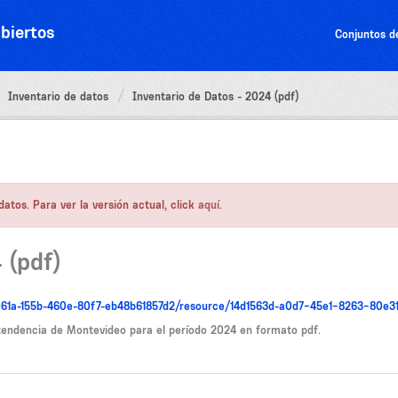
biertos
Conjuntos d
Inventario de datos
Inventario de Datos - 2024 (pdf)
atos. Para ver la versión actual, click
aquí
.
 (pdf)
9061a-155b-460e-80f7-eb48b61857d2/resource/14d1563d-a0d7-45e1-8263-80e3
ntendencia de Montevideo para el período 2024 en formato pdf.