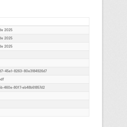
 de 2025
 de 2025
 de 2025
d7-45e1-8263-80e3184926d7
pdf
5b-460e-80f7-eb48b61857d2