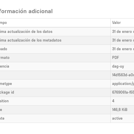
formación adicional
mpo
Valor
tima actualización de los datos
31 de enero
tima actualización de los metadatos
31 de enero
eado
31 de enero
rmato
PDF
cencia
dag-uy
14d1563d-a0
metype
application/
ckage id
6769061a-15
sition
4
ze
146,8 KiB
ate
active