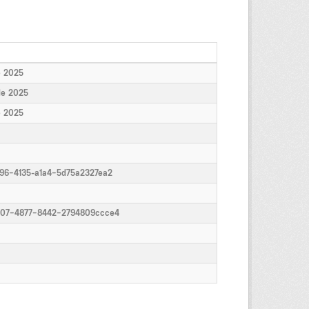
e 2025
de 2025
e 2025
96-4135-a1a4-5d75a2327ea2
507-4877-8442-2794809ccce4