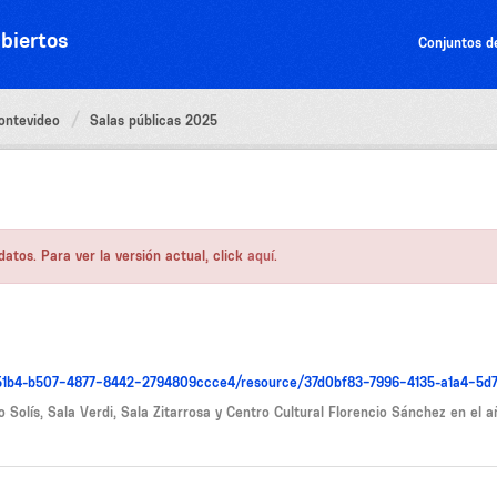
biertos
Conjuntos d
ontevideo
Salas públicas 2025
atos. Para ver la versión actual, click
aquí
.
4051b4-b507-4877-8442-2794809ccce4/resource/37d0bf83-7996-4135-a1a4-5d7
o Solís, Sala Verdi, Sala Zitarrosa y Centro Cultural Florencio Sánchez en el 