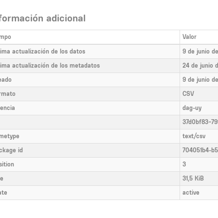
formación adicional
mpo
Valor
tima actualización de los datos
9 de junio d
tima actualización de los metadatos
24 de junio 
eado
9 de junio d
rmato
CSV
cencia
dag-uy
37d0bf83-79
metype
text/csv
ckage id
704051b4-b
sition
3
ze
31,5 KiB
ate
active