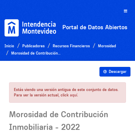
Ir
al
Toggle
contenido
naviga
Portal de Datos Abiertos
Inicio
Publicadores
Recursos Financieros
Morosidad
Morosidad de Contribución...
Descargar
Estás viendo una versión antigua de este conjunto de datos.
Para ver la versión actual, click
aquí
.
Morosidad de Contribución
Inmobiliaria - 2022