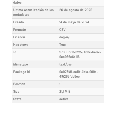
datos
Última actualización de los
20 de agosto de 2025
metadatos
Creado
14 de mayo de 2024
Formato
CSV
Licencia
dag-uy
Has views
True
Id
97300c83-b125-4b3c-be62-
9ca966e6e116
Mimetype
text/csv
Package id
9c927181-cc19-4b1a-999a-
415265fdb8ee
Position
1
Size
21,1 MiB
State
active