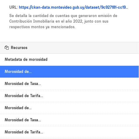
URL:
https://ckan-data.montevideo.gub.uy/dataset/9c927181-cc19-4b1a-999a-415265fdb8ee/resource/97300c83-b125-4b3c-be62-9ca966e6e116/download/morosidad_ci_2022.csv
Se detalla la cantidad de cuentas que generaron emisión de
Contribución Inmobiliaria en el año 2022, junto con sus
respectivos montos ya mencionados.
Recursos
Metadata de morosidad
Morosidad de...
Morosidad de Tasa...
Morosidad de Tarifa...
Morosidad de...
Morosidad de Tasa...
Morosidad de Tarifa...