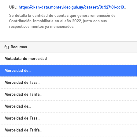
URL:
https://ckan-data.montevideo.gub.uy/dataset/9c927181-cc19-4b1a-999a-415265fdb8ee/resource/97300c83-b125-4b3c-be62-9ca966e6e116/download/morosidad_ci_2022.csv
Se detalla la cantidad de cuentas que generaron emisión de
Contribución Inmobiliaria en el año 2022, junto con sus
respectivos montos ya mencionados.
Recursos
Metadata de morosidad
Morosidad de...
Morosidad de Tasa...
Morosidad de Tarifa...
Morosidad de...
Morosidad de Tasa...
Morosidad de Tarifa...