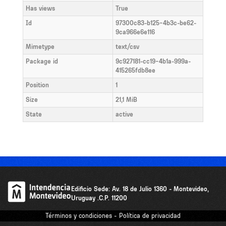
Has views
True
Id
97300c83-b125-4b3c-be62-
9ca966e6e116
Mimetype
text/csv
Package id
9c927181-cc19-4b1a-999a-
415265fdb8ee
Position
1
Size
21,1 MiB
State
active
Edificio Sede: Av. 18 de Julio 1360 - Montevideo,
Uruguay .C.P. 11200
Términos y condiciones - Política de privacidad