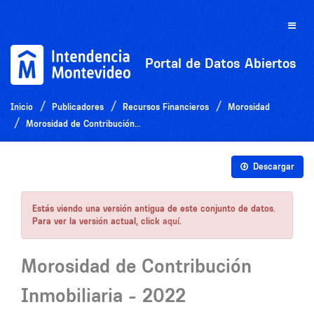
Ir
al
Toggle
contenido
naviga
Portal de Datos Abiertos
Inicio
Publicadores
Recursos Financieros
Morosidad
Morosidad de Contribución...
Descargar
Estás viendo una versión antigua de este conjunto de datos.
Para ver la versión actual, click
aquí
.
Morosidad de Contribución
Inmobiliaria - 2022