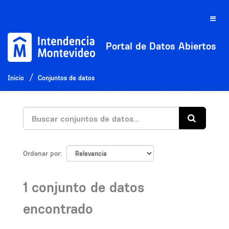
Ir
al
Toggle
contenido
naviga
Portal de Datos Abiertos
Inicio
Conjuntos de datos
Ordenar por
1 conjunto de datos
encontrado