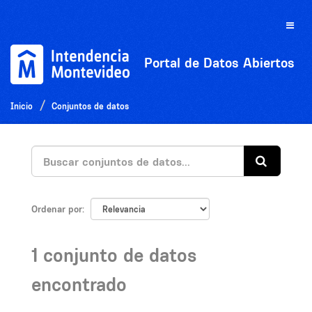
Ir
al
Toggle
contenido
naviga
Portal de Datos Abiertos
Inicio
Conjuntos de datos
Ordenar por
1 conjunto de datos
encontrado