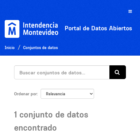
Ir
al
Toggle
contenido
naviga
Portal de Datos Abiertos
Inicio
Conjuntos de datos
Ordenar por
1 conjunto de datos
encontrado