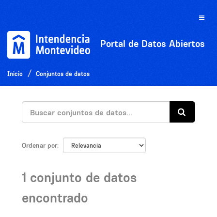
Ir
al
Toggle
contenido
naviga
Portal de Datos Abiertos
Inicio
Conjuntos de datos
Ordenar por
1 conjunto de datos
encontrado