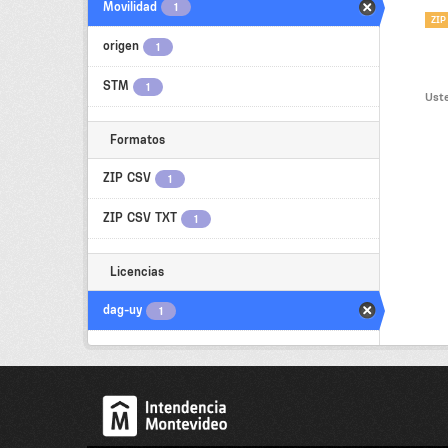
Movilidad
1
ZIP
origen
1
STM
1
Uste
Formatos
ZIP CSV
1
ZIP CSV TXT
1
Licencias
dag-uy
1