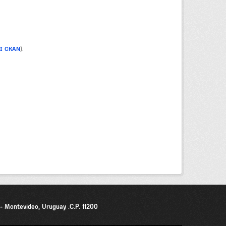
PI CKAN
).
0 - Montevideo, Uruguay .C.P. 11200