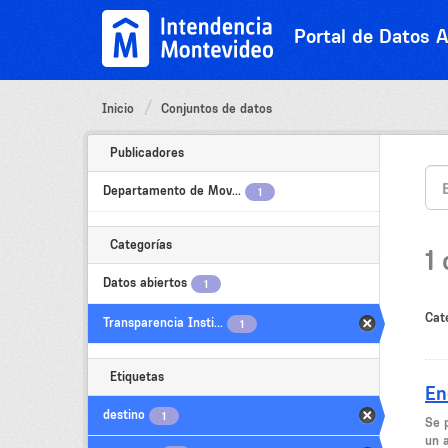
Ir
al
Portal de Datos A
contenido
Inicio
Conjuntos de datos
Publicadores
Departamento de Mov...
1
Categorías
1
Datos abiertos
1
Cat
Transparencia Insti...
1
Etiquetas
En
destino
1
Se 
un 