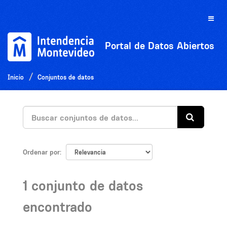
Ir
al
Toggle
contenido
naviga
Portal de Datos Abiertos
Inicio
Conjuntos de datos
Ordenar por
1 conjunto de datos
encontrado