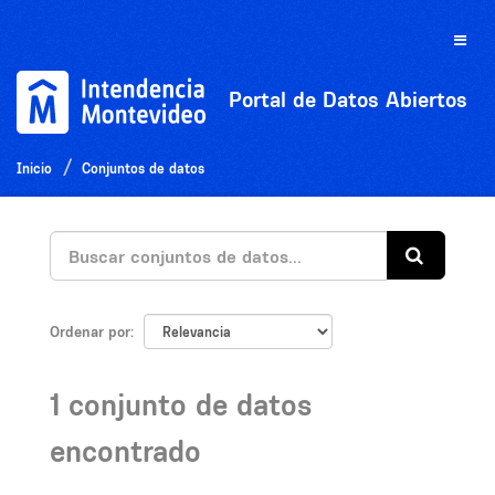
Ir
al
Toggle
contenido
naviga
Portal de Datos Abiertos
Inicio
Conjuntos de datos
Ordenar por
1 conjunto de datos
encontrado