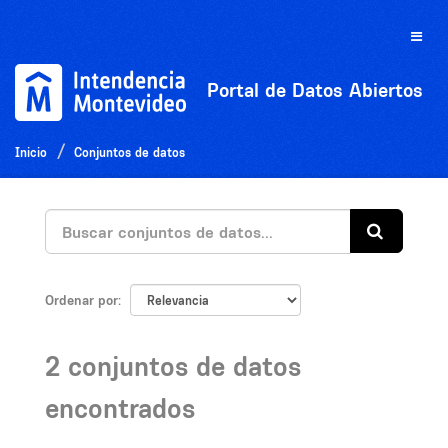
Ir
al
Toggle
contenido
naviga
Portal de Datos Abiertos
Inicio
Conjuntos de datos
Ordenar por
2 conjuntos de datos
encontrados