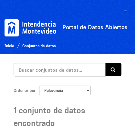
Ir
al
Toggle
contenido
naviga
Portal de Datos Abiertos
Inicio
Conjuntos de datos
Ordenar por
1 conjunto de datos
encontrado