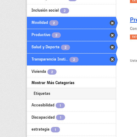
TXT
Inclusión social
2
Pr
Movilidad
2
Con
Productivo
2
TXT
Salud y Deporte
2
Transparencia Insti...
2
Uste
Vivienda
2
Mostrar Más Categorías
Etiquetas
Accesibilidad
1
Discapacidad
1
estrategia
1