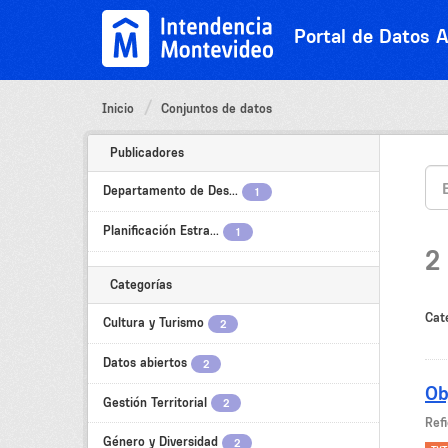
Ir
al
Portal de Datos A
contenido
Inicio
Conjuntos de datos
Publicadores
Departamento de Des...
1
Planificación Estra...
1
2
Categorías
Cat
Cultura y Turismo
2
Datos abiertos
2
Ob
Gestión Territorial
2
Refi
Género y Diversidad
2