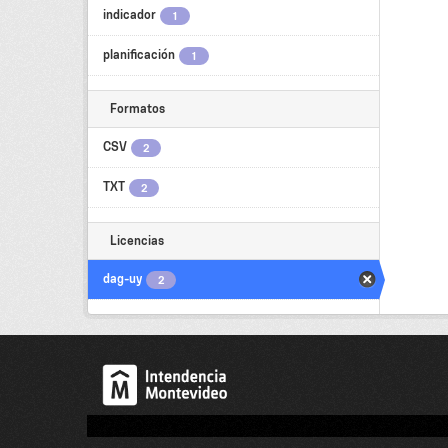
indicador
1
planificación
1
Formatos
CSV
2
TXT
2
Licencias
dag-uy
2