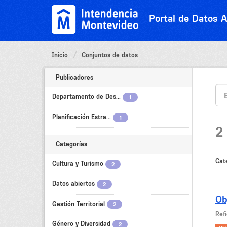
Ir
al
Portal de Datos A
contenido
Inicio
Conjuntos de datos
Publicadores
Departamento de Des...
1
Planificación Estra...
1
2
Categorías
Cat
Cultura y Turismo
2
Datos abiertos
2
Ob
Gestión Territorial
2
Refi
Género y Diversidad
2