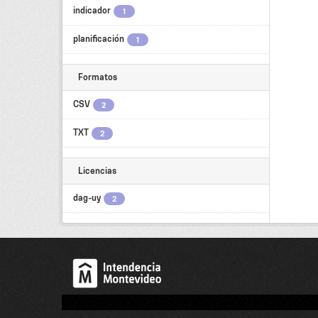
indicador
1
planificación
1
Formatos
CSV
2
TXT
2
Licencias
dag-uy
2