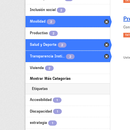
TXT
Inclusión social
2
Pr
Movilidad
2
Con
Productivo
2
TXT
Salud y Deporte
2
Transparencia Insti...
2
Uste
Vivienda
2
Mostrar Más Categorías
Etiquetas
Accesibilidad
1
Discapacidad
1
estrategia
1