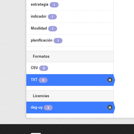
estrategia
1
indicador
1
Movilidad
1
planificación
1
Formatos
CSV
3
TXT
3
Licencias
dag-uy
3