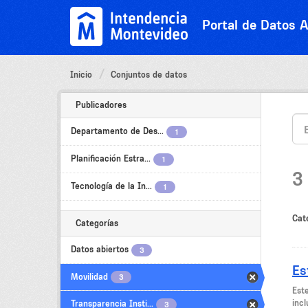
Ir
al
Portal de Datos A
contenido
Inicio
Conjuntos de datos
Publicadores
Departamento de Des...
1
Planificación Estra...
1
3
Tecnología de la In...
1
Cat
Categorías
Datos abiertos
3
Es
Movilidad
3
Est
incl
Transparencia Insti...
3