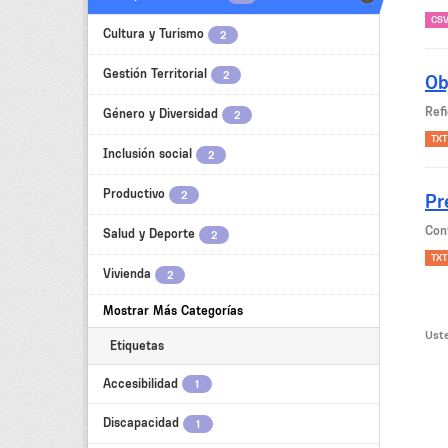
CS
Cultura y Turismo
2
Gestión Territorial
2
Ob
Refi
Género y Diversidad
2
TXT
Inclusión social
2
Productivo
2
Pr
Con
Salud y Deporte
2
TXT
Vivienda
2
Mostrar Más Categorías
Uste
Etiquetas
Accesibilidad
1
Discapacidad
1