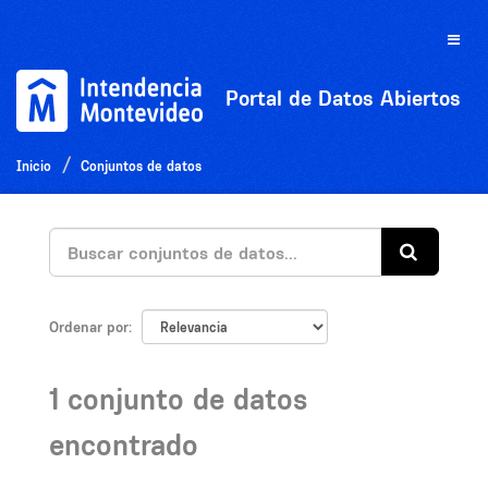
Ir
al
Toggle
contenido
naviga
Portal de Datos Abiertos
Inicio
Conjuntos de datos
Ordenar por
1 conjunto de datos
encontrado