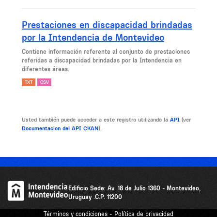
Prestaciones en discapacidad brindadas
por la Intendencia de Montevideo
Contiene información referente al conjunto de prestaciones
referidas a discapacidad brindadas por la Intendencia en
diferentes áreas.
TXT
CSV
Usted también puede acceder a este registro utilizando la
API
(ver
Documentacion del API CKAN
).
Edificio Sede: Av. 18 de Julio 1360 - Montevideo,
Uruguay .C.P. 11200
Términos y condiciones - Política de privacidad