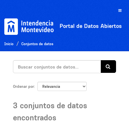
Ir
al
Toggle
contenido
naviga
Portal de Datos Abiertos
Inicio
Conjuntos de datos
Ordenar por
3 conjuntos de datos
encontrados