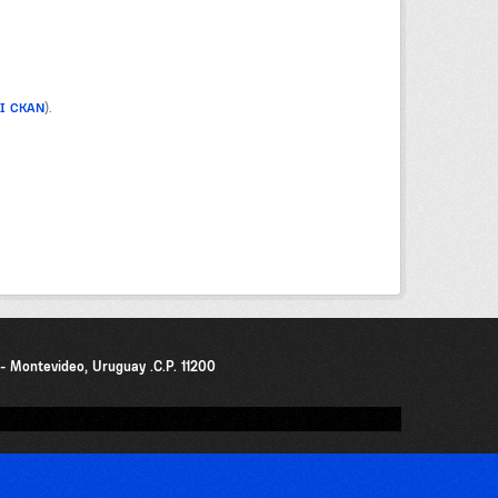
PI CKAN
).
0 - Montevideo, Uruguay .C.P. 11200