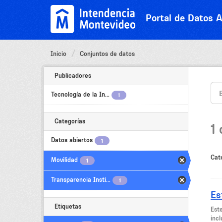
Ir
al
Portal de Datos A
contenido
Inicio
Conjuntos de datos
Publicadores
Tecnología de la In...
1
Categorías
1
Datos abiertos
1
Cat
Movilidad
1
Transparencia Insti...
1
Es
Etiquetas
Est
incl