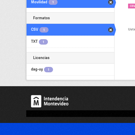
Movilidad
1
CS
Formatos
Uste
CSV
1
TXT
1
Licencias
dag-uy
1