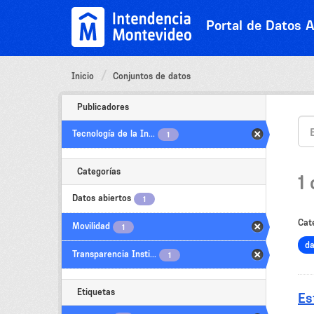
Ir
al
Portal de Datos A
contenido
Inicio
Conjuntos de datos
Publicadores
Tecnología de la In...
1
Categorías
1
Datos abiertos
1
Cat
Movilidad
1
d
Transparencia Insti...
1
Etiquetas
Es