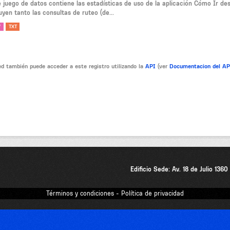
e juego de datos contiene las estadísticas de uso de la aplicación Cómo Ir de
uyen tanto las consultas de ruteo (de...
V
TXT
d también puede acceder a este registro utilizando la
API
(ver
Documentacion del A
Edificio Sede: Av. 18 de Julio 136
Términos y condiciones - Política de privacidad