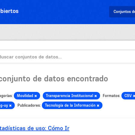
biertos
Conjuntos d
 conjunto de datos encontrado
egorías:
Movilidad
Transparencia Institucional
Formatos:
CSV
ag-uy
Publicadores:
Tecnología de la Información
tadísticas de uso: Cómo Ir