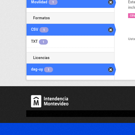
Movilidad
Est
1
incl
CS
Formatos
CSV
1
Uste
TXT
1
Licencias
dag-uy
1