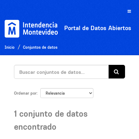
Ir
al
Toggle
contenido
naviga
Portal de Datos Abiertos
Inicio
Conjuntos de datos
Ordenar por
1 conjunto de datos
encontrado