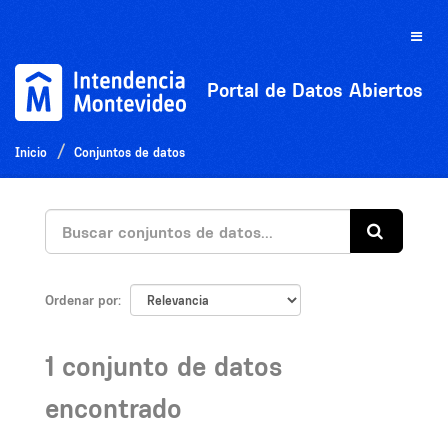
Ir
al
Toggle
contenido
naviga
Portal de Datos Abiertos
Inicio
Conjuntos de datos
Ordenar por
1 conjunto de datos
encontrado